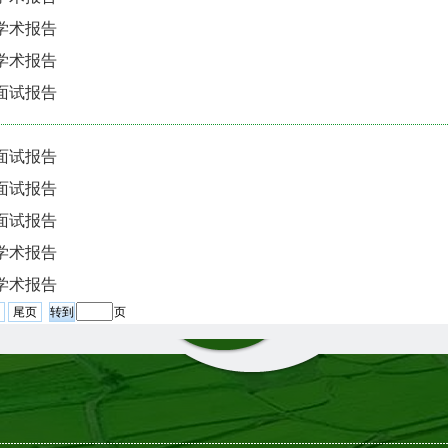
学术报告
学术报告
面试报告
面试报告
面试报告
面试报告
学术报告
学术报告
尾页
页