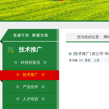
您当前的位置：
网
技术推广
[技术推广]
农公司“
共16条 2/2
首页
上页
下页
※ 科技特派员 ※
※ 技术推广 ※
※ 产业合作 ※
※ 人才培训 ※