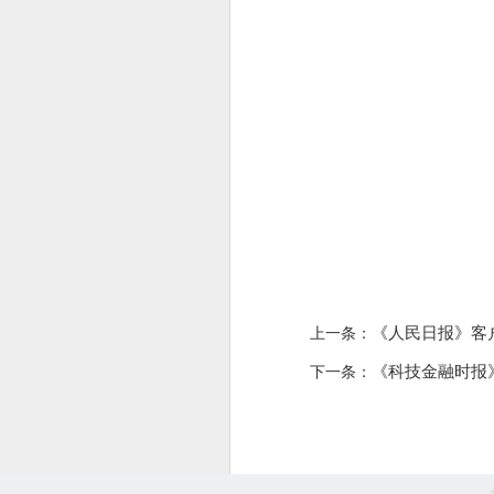
《人民日报》客
上一条：
《科技金融时报
下一条：