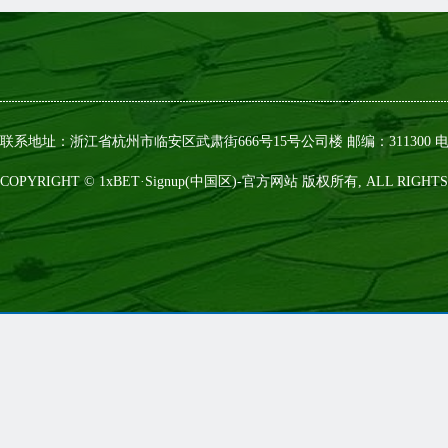
联系地址：浙江省杭州市临安区武肃街666号15号公司楼 邮编：311300 电话：0
COPYRIGHT © 1xBET·Signup(中国区)-官方网站 版权所有, ALL RIGHTS