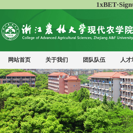
1xBET·Si
网站首页
关于我们
团队队伍
人才