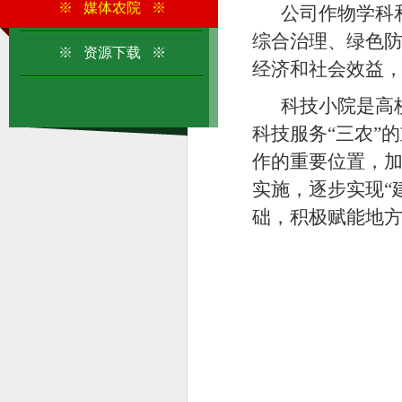
※ 媒体农院 ※
公司作物学科
综合治理、绿色
※ 资源下载 ※
经济和社会效益
科技小院是高
科技服务
“三农”
作的重要位置，
实施，逐步实现“
础，积极赋能地