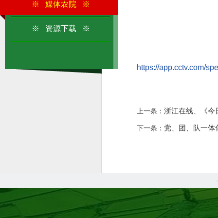
※ 媒体农院 ※
※ 资源下载 ※
https://app.cctv.com
浙江在线、《今
上一条：
党、团、队一体
下一条：