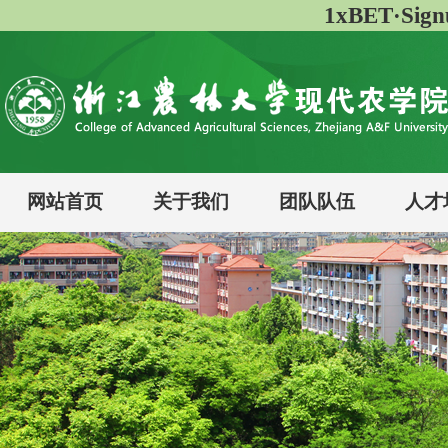
1xBET·Si
网站首页
关于我们
团队队伍
人才