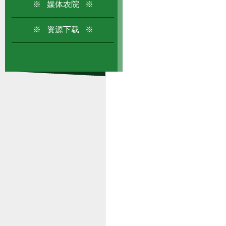
※ 媒体农院 ※
※ 资源下载 ※