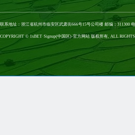
联系地址：浙江省杭州市临安区武肃街666号15号公司楼 邮编：311300 电话：0
COPYRIGHT © 1xBET·Signup(中国区)-官方网站 版权所有, ALL RIGHTS