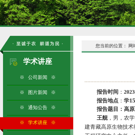
您当前的位置：
网
学术讲座
※ 公司新闻 ※
报告时间
：
202
3
※ 图片新闻 ※
15
报告地点
：
学
※ 通知公告 ※
报告题目
：
高原
王舰
，男，农学
※ 学术讲座 ※
建青藏高原生物技术