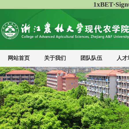
1xBET·Si
网站首页
关于我们
团队队伍
人才