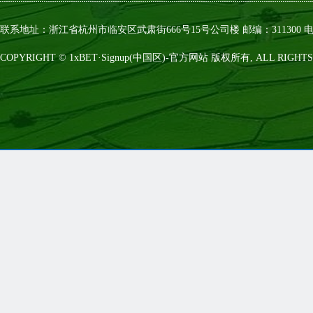
联系地址：浙江省杭州市临安区武肃街666号15号公司楼 邮编：311300 电话：0
COPYRIGHT © 1xBET·Signup(中国区)-官方网站 版权所有, ALL RIGHTS