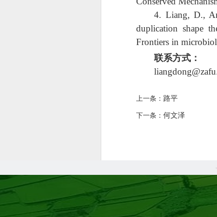
Conserved Mechanisms 
4.
Liang, D., A
duplication shape 
Frontiers in microbio
联系方式：
liangdong@zafu
路平
上一条：
何文泽
下一条：