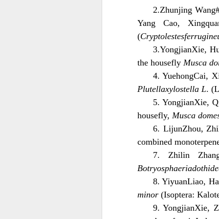
2.Zhunjing Wang#
Yang Cao, Xingquan
(
Cryptolestesferrugine
3.YongjianXie, Hu
the housefly
Musca do
4. YuehongCai, Xi
Plutellaxylostella L
. (
5. YongjianXie, 
housefly,
Musca domes
6. LijunZhou, Zhi
combined monoterpene
7. Zhilin Zhan
Botryosphaeriadothid
8. YiyuanLiao, H
minor
(Isoptera: Kalot
9. YongjianXie, Z