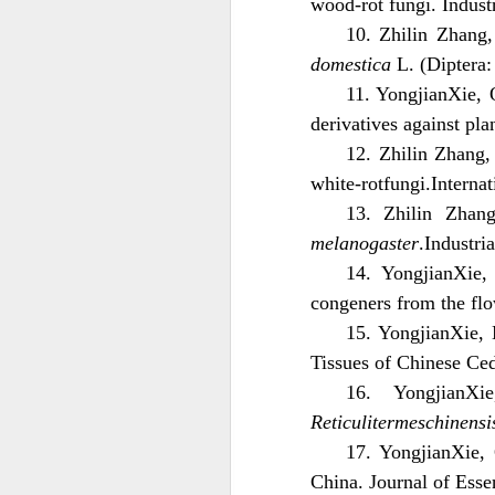
wood-rot fungi. Indust
10. Zhilin Zhang
domestica
L. (Diptera:
11. YongjianXie, 
derivatives against pl
12. Zhilin Zhang
white-rotfungi.Interna
13. Zhilin Zhang
melanogaster
.Industri
14. YongjianXie,
congeners from the fl
15. YongjianXie, 
Tissues of Chinese Ced
16. YongjianXi
Reticulitermeschinensi
17. YongjianXie,
China. Journal of Esse