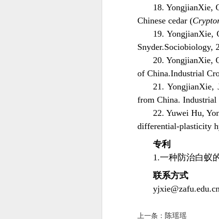
18. YongjianXie, Q
Chinese cedar (
Crypto
19. YongjianXie, 
Snyder.Sociobiology, 
20. YongjianXie, 
of China.Industrial Cr
21. YongjianXie, 
from China. Industria
22. Yuwei Hu, Yon
differential-plasticit
专利
1.一种防治白蚁的
联系方式
yjxie@zafu.edu.c
陈瑶瑶
上一条：