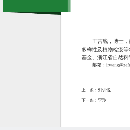
王吉锐，博士，
多样性及植物检疫等
基金、浙江省自然科
邮箱：jrwang@zafu.
刘训悦
上一条：
李玲
下一条：