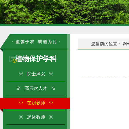
您当前的位置：
网
植物保护学科
※ 院士风采 ※
※ 高层次人才 ※
※ 在职教师 ※
※ 退休教师 ※