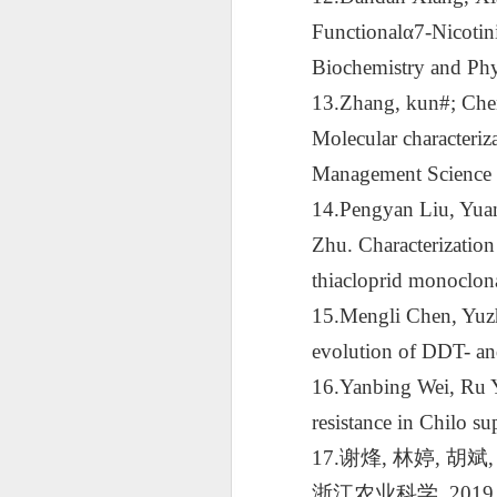
Functional
α
7-Nicotin
Biochemistry and Ph
13.Zhang, kun#; Che
Molecular characteriz
Management Science
14.Pengyan Liu, Yua
Zhu. Characterization
thiacloprid monoclon
15.Mengli Chen, Yuz
evolution of
DDT- and
16.Yanbing Wei, Ru Y
resistance in Chilo s
17.谢烽, 林婷,
浙江农业科学,
2019