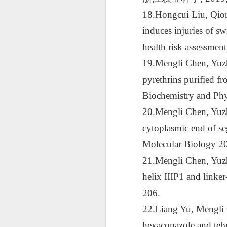
18.Hongcui Liu, Qio
induces injuries of s
health risk assessmen
19.Mengli Chen, Yuz
pyrethrins purified f
Biochemistry and Phy
20.Mengli Chen, Yuzh
cytoplasmic end of se
Molecular Biology 20
21.Mengli Chen, Yuz
helix IIIP1 and linke
206.
22.Liang Yu, Mengli 
hexaconazole and teb