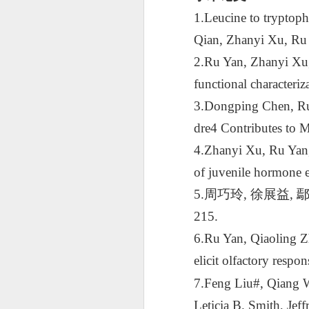
1.
Leucine to tryptoph
Qian, Zhanyi Xu, Ru
2.Ru Yan, Zhanyi Xu,
functional characteri
3.Dongping Chen, Ru
dre4 Contributes to Mo
4.Zhanyi Xu, Ru Yan
of juvenile hormone e
5.周巧玲, 徐展益
215.
6.
Ru Yan, Qiaoling 
elicit olfactory respo
7.
Feng Liu
#
, Qiang 
Leticia B. Smith, Jef