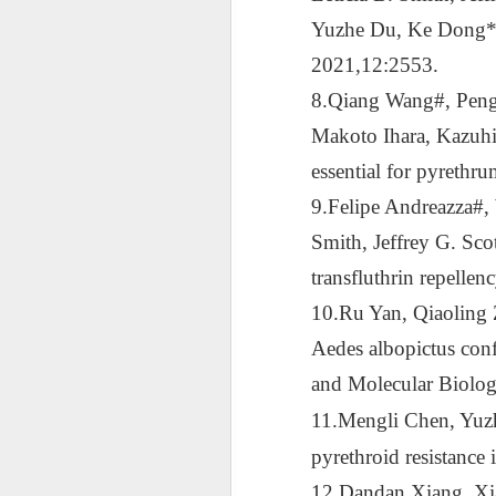
Yuzhe Du
,
Ke Dong
2021
,
12:2553
.
8.
Qiang Wang
#
, Pen
Makoto Ihara, Kazuhi
essential for pyrethr
9.
Felipe Andreazza
#
,
Smith,
Jeffrey G. Sco
transfluthrin repellen
10.Ru Yan, Qiaoling
Aedes albopictus conf
and Molecular Biolo
11.Mengli Chen, Yuz
pyrethroid resistance
12.Dandan Xiang, Xi