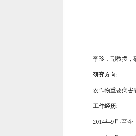
李玲，副教授，硕
研究方向:
农作物重要病害
工作经历:
2014
年
9
月-至今