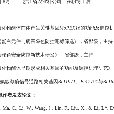
年
8
月 浙江省农业科公司，在职博士后
氧化物酶体前体产生关键基因
MoPEX16
的功能及调控
病蛋白元件与病害绿色防控靶标筛选》，省部级，主持
害绿色安全防控新技术研发
》
，省部级，主持
氧化物酶体早期形成相关基因的功能及调控机理研究》
氨酸激酶信号通路相关基因
Bc11971
、
Bc12791
与
Bc16
讯作者发表论文：
, Ma, C., Li, W., Wang, J., Lin, F., Liu, X., &
Li, L*
. E