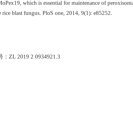
 MoPex19, which is essential for maintenance of peroxisom
 rice blast fungus. PloS one, 2014, 9(1): e85252.
号：
ZL 201
9
2
0
934921.3