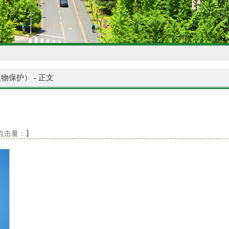
植物保护）
-
正文
5 点击量：
】