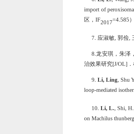
import of peroxisomal
区，
IF
=4.585
2017
7.
应淑敏
,
郭俭
,
8.
龙安琪，朱泽
治效果研究
[J/OL]
．
9.
Li, Ling
, Shu 
loop-mediated isothe
1
0.
Li, L.
, Shi, H
on Machilus thunbergi