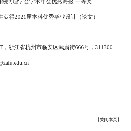
植物病理学会学术年会优秀海报
一等奖
生获得
2021
届本科优秀毕业设计（论文）
ET，浙江省杭州市临安区武肃街
666
号，
311300
g@zafu.edu.cn
【关闭本页】