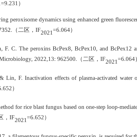
1=9.231
）
ring peroxisome dynamics using enhanced green fluoresce
7352
.
（二区，
IF
=6.064
）
2021
Lin, F. C. The peroxins BcPex8, BcPex10, and BcPex12 a
n Microbiology, 2022,13:
962500.
（二区，
IF
=6.064
2021
 & Lin, F. Inactivation effects of plasma-activated water 
6.652
）
ethod for rice blast fungus based on one-step loop-mediat
区，
IF
=6.652
）
2021
7, a filamentous fungus-specific peroxin, is required for t