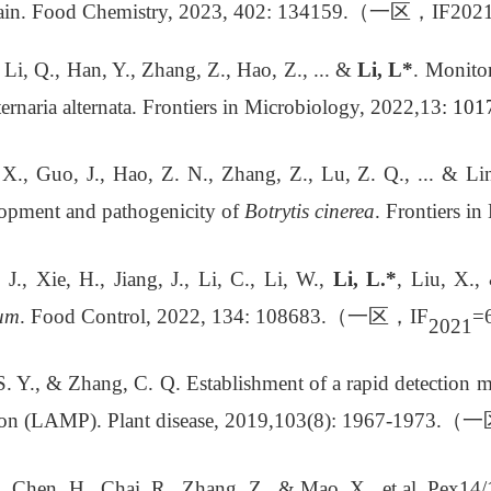
ain.
Food Chemistry, 2023, 402: 134159.
（一区，
IF202
 Li, Q., Han, Y., Zhang, Z., Hao, Z., ... &
Li, L*
. Monito
ternaria alternata. Frontiers in Microbiology, 2022,13
: 101
 X., Guo, J., Hao, Z. N., Zhang, Z., Lu, Z. Q., ... & 
elopment and pathogenicity of
Botrytis cinerea
. Frontiers i
J., Xie, H., Jiang, J., Li, C., Li, W.,
Li, L.*
, Liu, X.,
um
.
Food Control
, 2022, 134: 108683.
（一区，
IF
=
2021
S. Y., & Zhang, C. Q. Establishment of a rapid detection m
ion (LAMP). Plant disease, 2019,103(8)
:
1967-1973.
（一
., Chen, H., Chai, R., Zhang, Z., & Mao, X., et al. Pex14/1