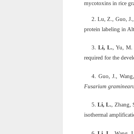
mycotoxins in rice gr
2.
Lu, Z., Guo, J.,
protein labeling in Al
3.
Li, L.
, Yu, M.
required for the dev
4.
Guo, J., Wang, 
Fusarium graminear
5.
Li, L.
, Zhang, 
isothermal amplificat
6.
Li, L.
, Wang, J