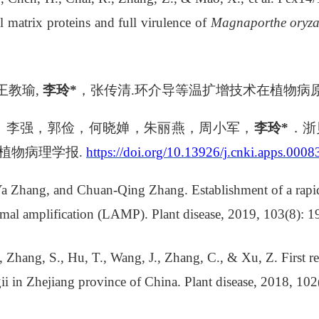
 matrix proteins and full virulence of
Magnaporthe oryz
）
王教瑜
,
李玲
*
，张传清
.
环介导等温扩增技术在植物病
，李强，郭俭，何晓婵，朱丽燕，周小军，
李玲
*
．浙
植物病理学报
.
https://doi.org/10.13926/j.cnki.apps.0008
Ya Zhang, and Chuan-Qing Zhang. Establishment of a rapid 
rmal amplification (LAMP). Plant disease, 2019, 103(8): 
., Zhang, S., Hu, T., Wang, J., Zhang, C., & Xu, Z. First re
i in Zhejiang province of China. Plant disease, 2018, 10