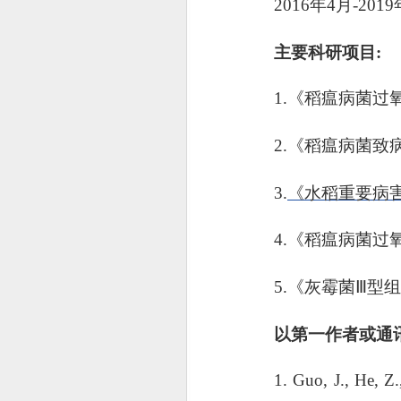
2016
年
4
月
-2019
主要科研项目:
1.
《稻瘟病菌过
2.
《稻瘟病菌致
3.
《
水稻重要病
4.
《稻瘟病菌过
5.
《灰霉菌
Ⅲ
型组
以第一作者或通
1.
Guo, J., He, Z.