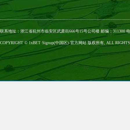
联系地址：浙江省杭州市临安区武肃街666号15号公司楼 邮编：311300 电话：0
COPYRIGHT © 1xBET·Signup(中国区)-官方网站 版权所有, ALL RIGHTS