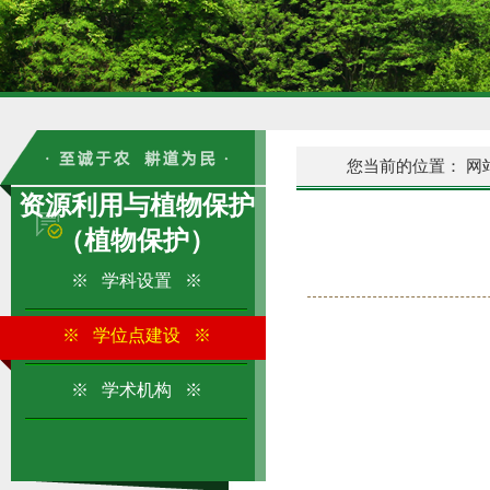
您当前的位置：
网
资源利用与植物保护
（植物保护）
※ 学科设置 ※
※ 学位点建设 ※
※ 学术机构 ※