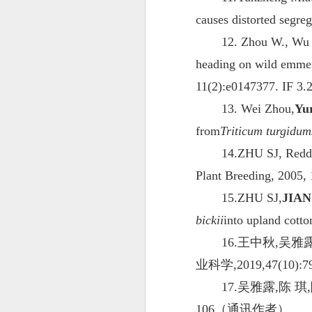
causes distorted segr
12. Zhou W., Wu S
heading on wild emmer
11(2):e0147377. IF 3.
13. Wei Zhou,
Yu
from
Triticum turgidum
14.ZHU SJ, Redd
Plant Breeding, 2005, 
15.ZHU SJ,
JIA
bickii
into upland cott
16.王中秋,吴雅
业科学,2019,47(10
17.吴雅露,陈 琪
106（通讯作者）