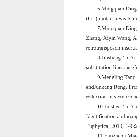
6.Mingquan Ding
(Li1) mutant reveals i
7.Mingquan Ding,
Zhang, Xiyin Wang, An
retrotransposon insert
8.Jinsheng Yu, Y
substitution lines: us
9.Mengling Tang
andJunkang Rong. Prefe
reduction in stem trich
10.Jinshen Yu, Y
Identification and ma
Euphytica, 2019, 146:
11.Yunzheng Miao