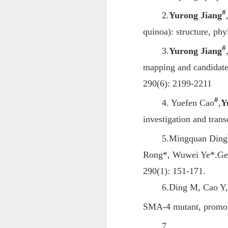
#
2.
Yurong Jiang
quinoa): structure, p
#
3.
Yurong Jiang
mapping and candidate 
290(6): 2199-2211
#
4. Yuefen Cao
,
Y
investigation and tran
5.Mingquan Ding
Rong*, Wuwei Ye*.Geno
290(1): 151-171.
6.Ding M, Cao Y,
SMA-4 mutant, promotes
7.