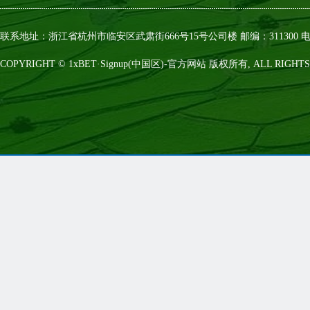
联系地址：浙江省杭州市临安区武肃街666号15号公司楼 邮编：311300 电话：0
COPYRIGHT © 1xBET·Signup(中国区)-官方网站 版权所有, ALL RIGHTS