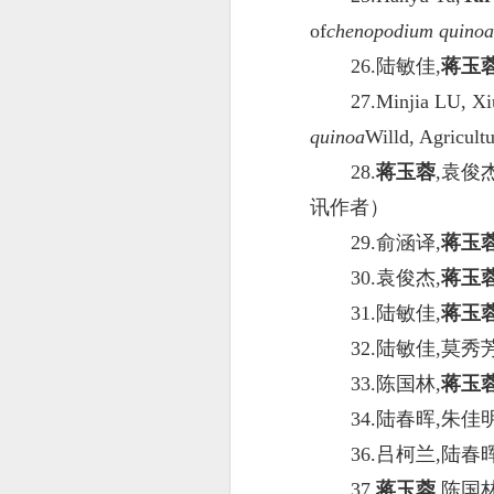
of
chenopodium quinoa
26.陆敏佳,
蒋玉
27.Minjia LU, 
quinoa
Willd, Agricu
28.
蒋玉蓉
,袁俊
讯作者）
29.俞涵译,
蒋玉
30.袁俊杰,
蒋玉
31.陆敏佳,
蒋玉
32.陆敏佳,莫秀
33.陈国林,
蒋玉蓉
34.陆春晖,朱佳
36.吕柯兰,陆春
37.
蒋玉蓉
,陈国