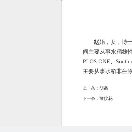
赵娟，女，博士
间主要从事水稻雄性不育基因
PLOS ONE、Sou
主要从事水稻非生
胡鑫
上一条：
詹仪花
下一条：