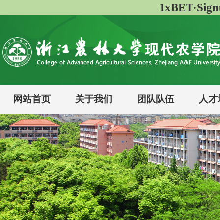
1xBET·Si
网站首页
关于我们
团队队伍
人才