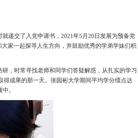
时就递交了入党申请书，
2021
年
5
月
20
日发展为预备党
和大家一起探寻人生方向，并鼓励优秀的学弟学妹们积
钻研，时常寻找老师和同学们答疑解惑，从扎实的学习
取得成果的那一天。张园彬大学期间平均学分绩点达
囊中。