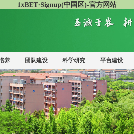
1xBET·Signup(中国区)-官方网站
培养
团队建设
科学研究
平台建设