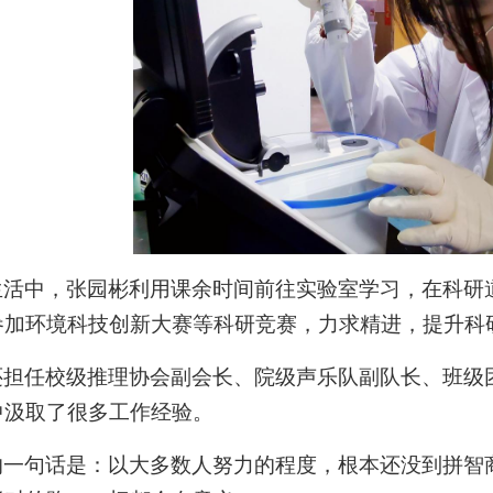
生活中，张园彬利用课余时间前往实验室学习，在科研
参加环境科技创新大赛等科研竞赛，力求精进，提升科
还担任校级推理协会副会长、院级声乐队副队长、班级
中汲取了很多工作经验。
的一句话是：以大多数人努力的程度，根本还没到拼智