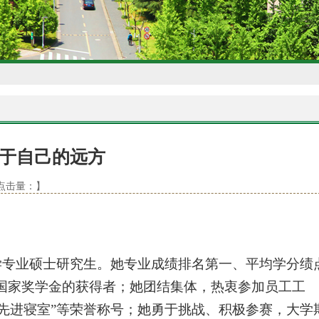
于自己的远方
5 点击量：
】
学专业硕士研究生。她专业成绩排名第一、平均学分绩
国家奖学金的获得者；她团结集体，热衷参加员工工
设先进寝室”等荣誉称号；她勇于挑战、积极参赛，大学