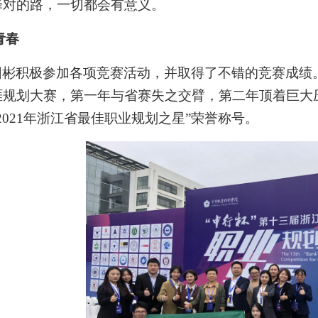
择对的路，一切都会有意义。
青春
园彬积极参加各项竞赛活动，并取得了不错的竞赛成绩
涯规划大赛，第一年与省赛失之交臂，第二年顶着巨大
2021
年浙江省最佳职业规划之星”荣誉称号。