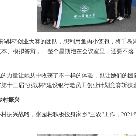
“东湖杯”创业大赛的团队，想利用鱼肉小笼包，将千岛
文本、模拟答辩，一整个星期泡在会议室里，还要不落
的力量让她从中收获了不一样的体验，也让她们的团队获
第十三届“挑战杯”建设银行老员工创业计划竞赛斩获
乡村振兴
村振兴战略，张园彬积极投身家乡“三农”工作，
2021