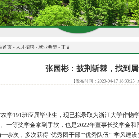
站首页
-
人才招聘
-
就业典型
-
正文
张园彬：披荆斩棘，找到属
【发布时间：2023-04-17 18:33:2
T农学
191
班应届毕业生，现已拟录取为浙江大学作物
金、一等奖学金拿到手软，也是
2022
年董事长奖学金和
十余次，多次获得“优秀团干部”“优秀队伍”“学风建