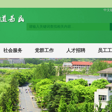
中文版 
社会服务
党群工作
人才招聘
员工工