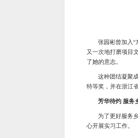
张园彬曾加入
又一次地打磨项目
了她的意志。
这种团结凝聚成
特等奖，并在浙江省
芳华待灼 服务
为了更好服务乡
心开展实习工作。