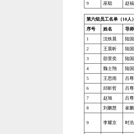
9
巫聪
赵福
第六组员工名单（
10
序号
姓名
导师
1
沈铁晨
陆国
2
王晨昕
陆国
3
邵景奕
陆国
4
魏士翔
陆国
5
王思雨
吕尊
6
邱昕哲
吕尊
7
赵旭
吕尊
8
刘鹏慧
崔鹏
9
李耀京
时浩