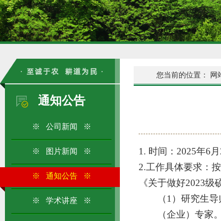
您当前的位置：
网
通知公告
※ 公司新闻 ※
1. 时间：2025年6
※ 图片新闻 ※
2.工作具体要求：按照公司
※ 通知公告 ※
《关于做好2023级硕士研
（1）研究生
※ 学术讲座 ※
（企业）专家