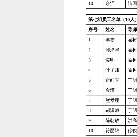
10
余洋
陆国
第七组员工名单（
10
序号
姓名
导师
1
李雯
喻树
2
邱泽华
喻树
3
谭明
喻树
4
叶子炜
喻树
5
雷红玉
丁明
6
金滢
丁明
7
熊孝莲
丁明
8
郝泽旭
丁明
9
陈朝敏
洪高
10
符丽锦
徐俊