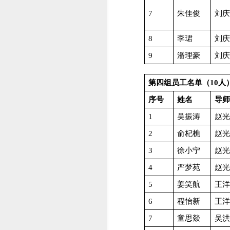
7
朱佳俊
刘庆
8
李珺
刘庆
9
潘理豪
刘庆
第四组员工名单（
10
序号
姓名
导师
1
吴振涛
赵光
2
俞杞樵
赵光
3
徐小宁
赵光
4
严梦苑
赵光
5
姜笑航
王洋
6
程怡新
王洋
7
童思燚
吴洪