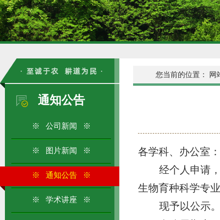
您当前的位置：
网
通知公告
※ 公司新闻 ※
各学科、办公室
※ 图片新闻 ※
经个人申请
※ 通知公告 ※
生物育种科学专
※ 学术讲座 ※
现予以公示