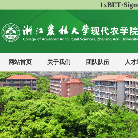
1xBET·Si
网站首页
关于我们
团队队伍
人才