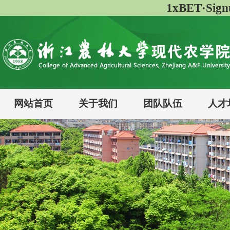
1xBET·Si
网站首页
关于我们
团队队伍
人才