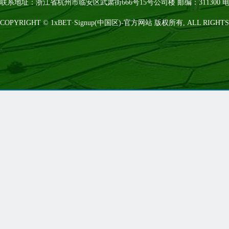
联系地址：浙江省杭州市临安区武肃街666号15号公司楼 邮编：311300 电话：0
COPYRIGHT © 1xBET·Signup(中国区)-官方网站 版权所有, ALL RIGHTS