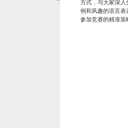
方式，与大家深入
例和风趣的语言表
参加竞赛的精准策