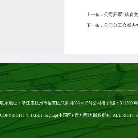
公司开展“踏春文
上一条：
公司分工会举办
下一条：
联系地址：浙江省杭州市临安区武肃街666号15号公司楼 邮编：311300 电话：0
COPYRIGHT © 1xBET·Signup(中国区)-官方网站 版权所有, ALL RIGHTS