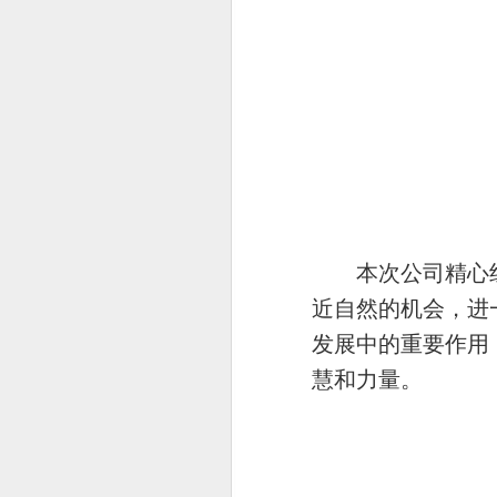
本次公司精心
近自然的机会，进
发展中的重要作用
慧和力量。