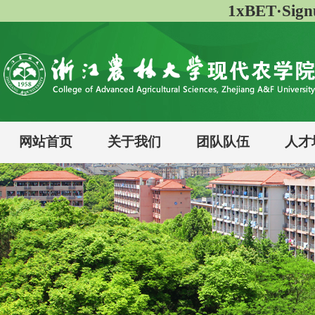
1xBET·Si
网站首页
关于我们
团队队伍
人才