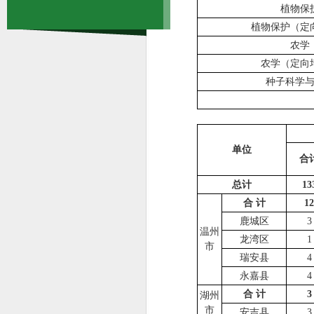
植物保
植物保护（定
农学
农学（定向
种子科学
单位
合
总计
13
合 计
12
鹿城区
3
温州
龙湾区
1
市
瑞安县
4
永嘉县
4
合 计
3
湖州
市
安吉县
3