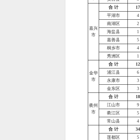
合 计
17
平湖市
4
南湖区
2
嘉兴
海盐县
1
市
嘉善县
5
桐乡市
4
秀洲区
1
合 计
12
浦江县
6
金华
市
永康市
3
金东区
3
合 计
18
江山市
9
衢州
市
衢江区
5
常山县
4
合 计
34
莲都区
5