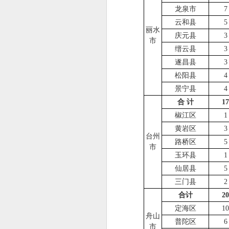
龙泉市
7
云和县
5
丽水
庆元县
3
市
缙云县
3
遂昌县
3
松阳县
4
景宁县
4
合 计
17
椒江区
1
黄岩区
3
台州
路桥区
5
市
玉环县
1
仙居县
5
三门县
2
合计
20
定海区
10
舟山
普陀区
6
市